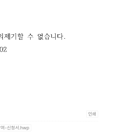
인쇄
-신청서.hwp