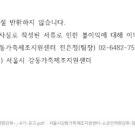
화-_-4기-공고.pdf
서울시강동가죽제조지원센터-소공인역량강화-참여