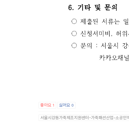
좋아요
싫어요
1
0
서울시강동가죽제조지원센터-가죽패션산업-소공인역량강