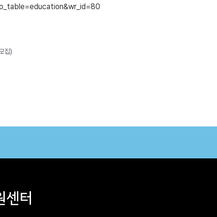
bo_table=education&wr_id=80
모집)