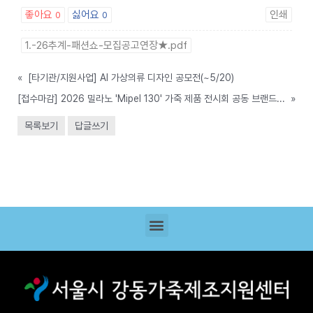
좋아요
싫어요
인쇄
0
0
1.-26추계-패션쇼-모집공고연장★.pdf
«
[타기관/지원사업] AI 가상의류 디자인 공모전(~5/20)
[접수마감] 2026 밀라노 'Mipel 130' 가죽 제품 전시회 공동 브랜드관 참가사 모집 공고(~6.14)(기간 연장)
»
목록보기
답글쓰기