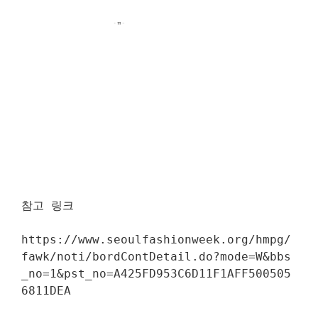
참고 링크
https://www.seoulfashionweek.org/hmpg/
fawk/noti/bordContDetail.do?mode=W&bbs
_no=1&pst_no=A425FD953C6D11F1AFF500505
6811DEA